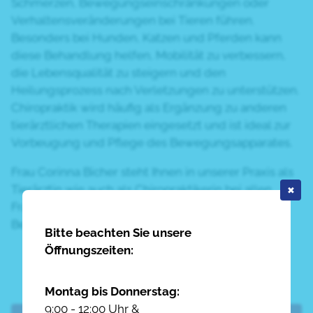
Schmerzen, Bewegungseinschränkungen oder
Verhaltensveränderungen bei Tieren führen.
Besonders bei Hunden, Katzen und Pferden kann
diese Behandlung helfen, Mobilität zu verbessern,
die Lebensqualität zu steigern und den
Heilungsprozess nach Verletzungen zu unterstützen.
Chiropraktik wird häufig als Ergänzung zu anderen
tierärztlichen Therapien eingesetzt und ist ideal zur
Vorbeugung und Pflege des Bewegungsapparates.
Frau Corinna Bicher steht Ihnen in unserer Praxis als
Tierärztin wie auch als Chiropraktikerin bei allen
✖
Fragen und Anliegen rund um den
Bewegungsapparat Ihres Lieblings zur Verfügung.
Bitte beachten Sie unsere
Öffnungszeiten:
Montag bis Donnerstag:
9:00 - 12:00 Uhr &