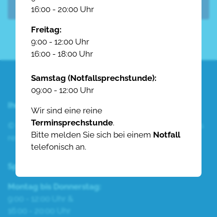
Zurück zu Leistungen
16:00 - 20:00 Uhr
Freitag:
9:00 - 12:00 Uhr
16:00 - 18:00 Uhr
Samstag (Notfallsprechstunde):
09:00 - 12:00 Uhr
Ihr Tierärzteteam Glienicke
Wir sind eine reine
Terminsprechstunde
.
© Copyright 2020 Tierärzteteam Glienicke. All rights
Bitte melden Sie sich bei einem
Notfall
reserved.
telefonisch an.
Sprechstunden:
Montag bis Donnerstag:
9:00 - 12:00 Uhr &
16:00 - 20:00 Uhr