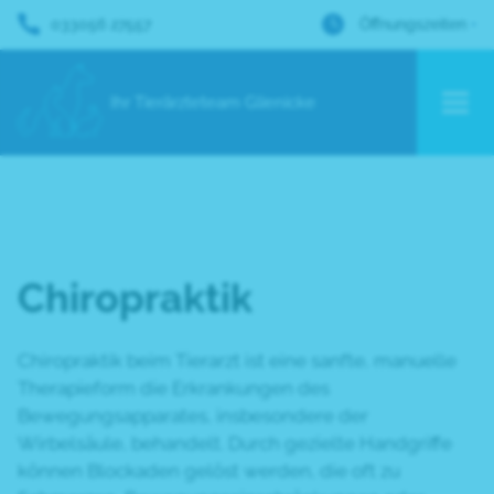
033056 27557
Öffnungszeiten
Ihr Tierärzteteam Glienicke
Chiropraktik
Chiropraktik beim Tierarzt ist eine sanfte, manuelle
Therapieform die Erkrankungen des
Bewegungsapparates, insbesondere der
Wirbelsäule, behandelt. Durch gezielte Handgriffe
können Blockaden gelöst werden, die oft zu