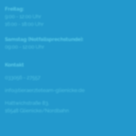
Freitag:
9:00 - 12:00 Uhr
16:00 - 18:00 Uhr
Samstag (Notfallsprechstunde):
09:00 - 12:00 Uhr
Kontakt
033056 - 27557
info@tieraerzteteam-glienicke.de
Hattwichstraße 83,
16548 Glienicke/Nordbahn